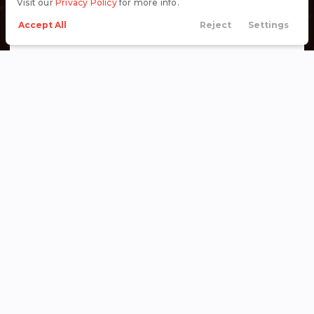
Visit our
Privacy Policy
for more info.
Accept All
Reject
Settings
Call Us
Directions
Search
Financing
Menu