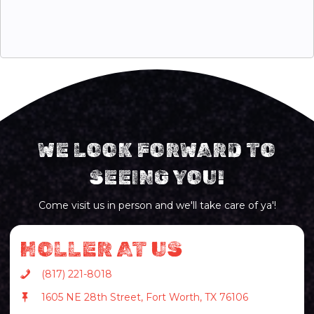
WE LOOK FORWARD TO
SEEING YOU!
Come visit us in person and we'll take care of ya'!
HOLLER AT US
(817) 221-8018
1605 NE 28th Street, Fort Worth, TX 76106